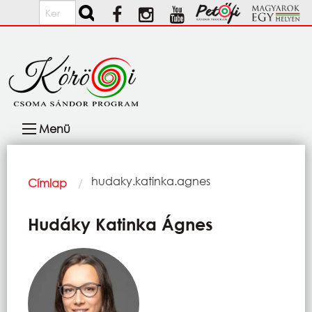
Ugrás a tartalomra
Keresés
Fő
Menü
navigáció
Morzsa
Current:
hudaky.katinka.agnes
Címlap
Hudáky Katinka Ágnes