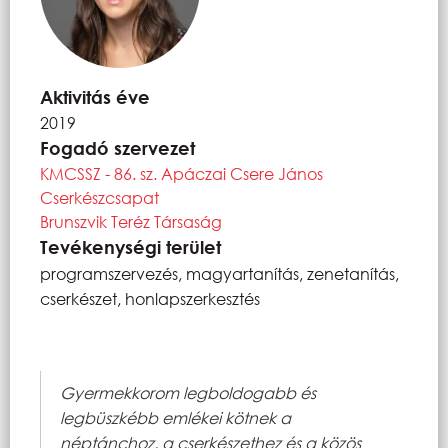
Aktivitás éve
2019
Fogadó szervezet
KMCSSZ - 86. sz. Apáczai Csere János
Cserkészcsapat
Brunszvik Teréz Társaság
Tevékenységi terület
programszervezés, magyartanítás, zenetanítás,
cserkészet, honlapszerkesztés
Gyermekkorom legboldogabb és
legbüszkébb emlékei kötnek a
néptánchoz, a cserkészethez és a közös