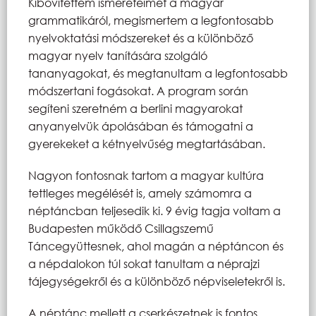
Kibővítettem ismereteimet a magyar
grammatikáról, megismertem a legfontosabb
nyelvoktatási módszereket és a különböző
magyar nyelv tanítására szolgáló
tananyagokat, és megtanultam a legfontosabb
módszertani fogásokat. A program során
segíteni szeretném a berlini magyarokat
anyanyelvük ápolásában és támogatni a
gyerekeket a kétnyelvűség megtartásában.
Nagyon fontosnak tartom a magyar kultúra
tettleges megélését is, amely számomra a
néptáncban teljesedik ki. 9 évig tagja voltam a
Budapesten működő Csillagszemű
Táncegyüttesnek, ahol magán a néptáncon és
a népdalokon túl sokat tanultam a néprajzi
tájegységekről és a különböző népviseletekről is.
A néptánc mellett a cserkészetnek is fontos