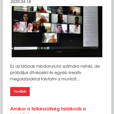
2020.04.18
Ez az időszak mindanyiunk számára nehéz, de
próbáljuk átvészelni és egyéb kreatív
megoldásokkal folytatni a munkát…
Tovább
Amikor a felkészültség találkozik a