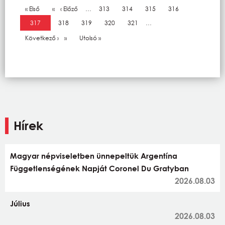
Oldalszámozás
Első oldal
« Első
Előző oldal
‹ Előző
…
Oldal
313
Oldal
314
Oldal
315
Oldal
316
Jelenlegi oldal
317
Oldal
318
Oldal
319
Oldal
320
Oldal
321
…
Következő oldal
Következő ›
Utolsó oldal
Utolsó »
Hírek
Magyar népviseletben ünnepeltük Argentína
Függetlenségének Napját Coronel Du Gratyban
2026.08.03
Július
2026.08.03