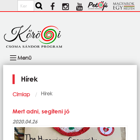
Ugrás a tartalomra
Keresés
Fő
Menü
navigáció
Hírek
Morzsa
Current:
Hírek
Címlap
Mert adni, segíteni jó
2020.04.26