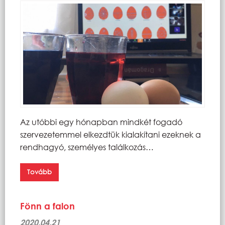
Az utóbbi egy hónapban mindkét fogadó
szervezetemmel elkezdtük kialakítani ezeknek a
rendhagyó, személyes találkozás…
Tovább
Fönn a falon
2020.04.21