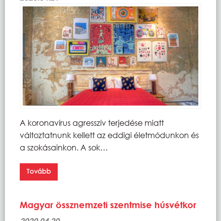
A koronavírus agresszív terjedése miatt
változtatnunk kellett az eddigi életmódunkon és
a szokásainkon. A sok…
Tovább
Magyar össznemzeti szentmise húsvétkor
2020.04.20