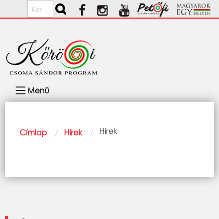
Ugrás a tartalomra
Keresés
Fő
Menü
navigáció
Morzsa
Current:
Hírek
Címlap
Hírek