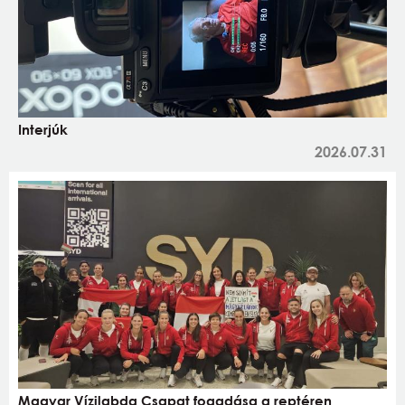
Interjúk
2026.07.31
Magyar Vízilabda Csapat fogadása a reptéren