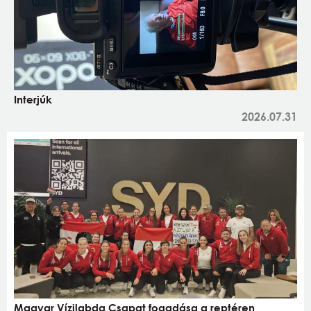
Interjúk
2026.07.31
Magyar Vízilabda Csapat fogadása a reptéren