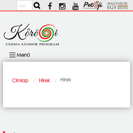
Ugrás a tartalomra
Keresés
Fő
Menü
navigáció
Morzsa
Current:
Hírek
Címlap
Hírek