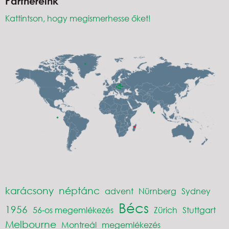
Partnereink
Kattintson, hogy megismerhesse őket!
karácsony
néptánc
advent
Nürnberg
Sydney
Bécs
1956
56-os megemlékezés
Zürich
Stuttgart
Melbourne
Montreál
megemlékezés