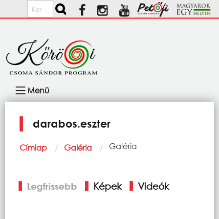
Ugrás a tartalomra
Keresés
Fő
Menü
navigáció
darabos.eszter
Morzsa
Current:
Galéria
Címlap
Galéria
Elsődleges
Legfrissebb
Képek
Videók
fülek