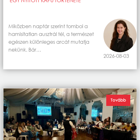
EGY NYITOTT KAPU TÖRTÉNETE
Miközben naptár szerint tombol a
hamisítatlan ausztrál tél, a természet
egészen különleges arcát mutatja
nekünk. Bár…
2026-08-03
Tovább