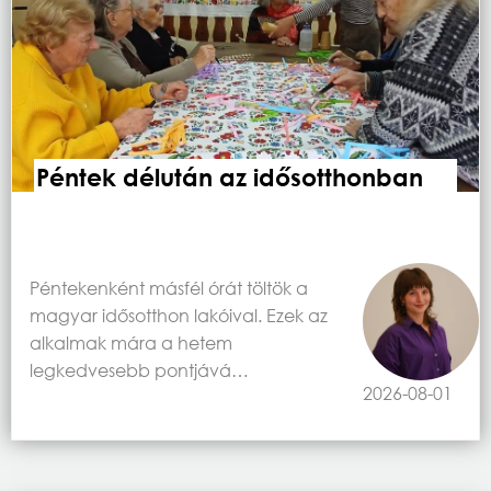
Péntek délután az idősotthonban
Péntekenként másfél órát töltök a
magyar idősotthon lakóival. Ezek az
alkalmak mára a hetem
legkedvesebb pontjává…
2026-08-01