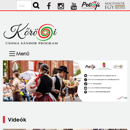
Ugrás a tartalomra
Keresés
Fő
Menü
navigáció
Videók