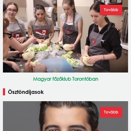
Tovább
Magyar főzőklub Torontóban
Ösztöndíjasok
Tovább