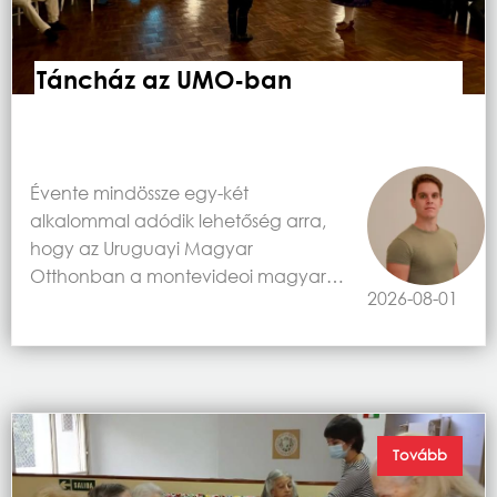
Táncház az UMO-ban
Évente mindössze egy-két
alkalommal adódik lehetőség arra,
hogy az Uruguayi Magyar
Otthonban a montevideoi magyar…
2026-08-01
Tovább