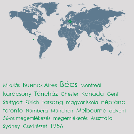
Bécs
Buenos Aires
Mikulás
Montreál
karácsony
Táncház
Kanada
Chester
Genf
farsang
néptánc
Stuttgart
Zürich
magyar iskola
toronto
Melbourne
Nürnberg
München
advent
56-os megemlékezés
megemlékezés
Ausztrália
1956
Sydney
Cserkészet