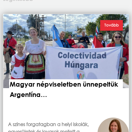
Tovább
Magyar népviseletben ünnepeltük
Argentína…
A színes forgatagban a helyi iskolák,
egyesületek és lovasok mellett a