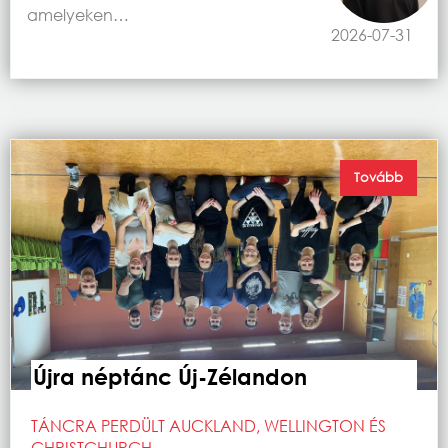
amelyeken…
2026-07-31
Tovább
Újra néptánc Új-Zélandon
TÁNCRA PERDÜLT AUCKLAND, WELLINGTON ÉS
CHRISTCHURCH