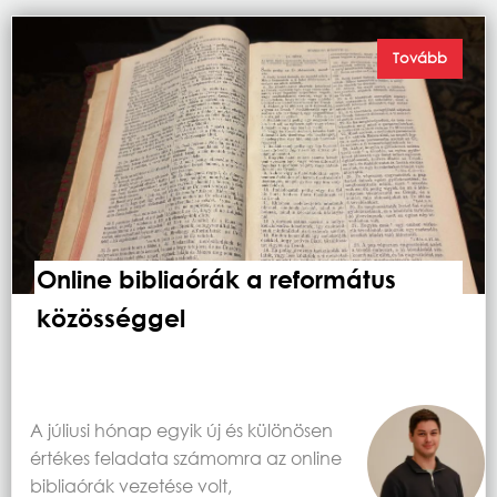
Tovább
Online bibliaórák a református
közösséggel
A júliusi hónap egyik új és különösen
értékes feladata számomra az online
bibliaórák vezetése volt,