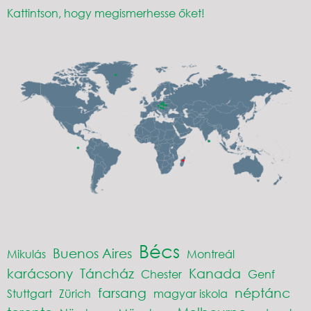
Kattintson, hogy megismerhesse őket!
Bécs
Buenos Aires
Mikulás
Montreál
karácsony
Táncház
Kanada
Chester
Genf
farsang
néptánc
Stuttgart
Zürich
magyar iskola