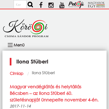
Ugrás a tartalomra
Keresés
Fő
Menü
navigáció
Ilona Stüberl
Morzsa
Current:
Ilona Stüberl
Címlap
Magyar vendéglátás és helytállás
Bécsben – az Ilona Stüberl 60.
születésnapját ünnepelte november 4-én.
2017-11-14