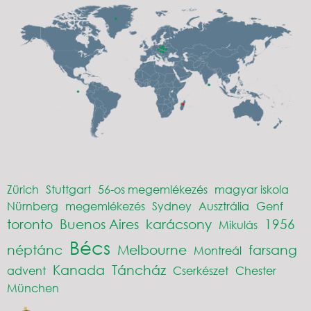
Zürich
Stuttgart
56-os megemlékezés
magyar iskola
Nürnberg
megemlékezés
Sydney
Ausztrália
Genf
toronto
Buenos Aires
karácsony
1956
Mikulás
Bécs
néptánc
Melbourne
farsang
Montreál
Kanada
Táncház
advent
Cserkészet
Chester
München