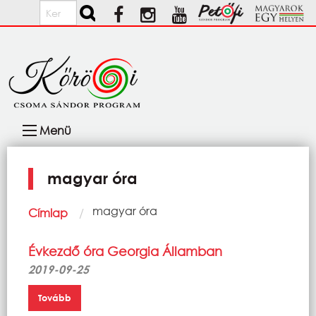
Ugrás a tartalomra
Keresés
Fő
Menü
navigáció
magyar óra
Morzsa
Current:
magyar óra
Címlap
Évkezdő óra Georgia Államban
2019-09-25
Tovább