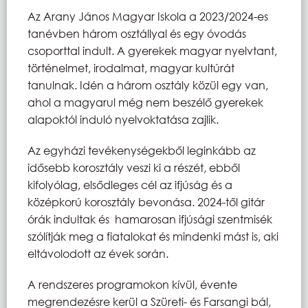
Az Arany János Magyar Iskola a 2023/2024-es
tanévben három osztállyal és egy óvodás
csoporttal indult. A gyerekek magyar nyelvtant,
történelmet, irodalmat, magyar kultúrát
tanulnak. Idén a három osztály közül egy van,
ahol a magyarul még nem beszélő gyerekek
alapoktól induló nyelvoktatása zajlik.
Az egyházi tevékenységekből leginkább az
idősebb korosztály veszi ki a részét, ebből
kifolyólag, elsődleges cél az ifjúság és a
középkorú korosztály bevonása. 2024-től gitár
órák indultak és hamarosan ifjúsági szentmisék
szólítják meg a fiatalokat és mindenki mást is, aki
eltávolodott az évek során.
A rendszeres programokon kívül, évente
megrendezésre kerül a Szüreti- és Farsangi bál,