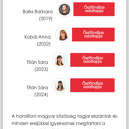
Ösztöndíjas
adatlapja
Balla Barbara
(2019)
Ösztöndíjas
adatlapja
Kobál Anna
(2022)
Ösztöndíjas
adatlapja
Tifán Sára
(2023)
Ösztöndíjas
adatlapja
Tifán Sára
(2024)
A hamiltoni magyar közösség tagjai elszántak és
minden erejükkel igyekeznek megtartani a