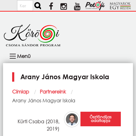
Ugrás a tartalomra
Keresés
Fő
Menü
navigáció
Arany János Magyar Iskola
Morzsa
Címlap
Partnereink
Current:
Arany János Magyar Iskola
Ösztöndíjas
adatlapja
Kürti Csaba (2018,
2019)