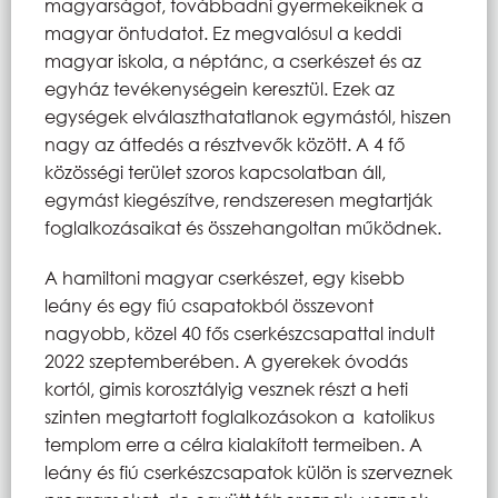
magyarságot, továbbadni gyermekeiknek a
magyar öntudatot. Ez megvalósul a keddi
magyar iskola, a néptánc, a cserkészet és az
egyház tevékenységein keresztül. Ezek az
egységek elválaszthatatlanok egymástól, hiszen
nagy az átfedés a résztvevők között. A 4 fő
közösségi terület szoros kapcsolatban áll,
egymást kiegészítve, rendszeresen megtartják
foglalkozásaikat és összehangoltan működnek.
A hamiltoni magyar cserkészet, egy kisebb
leány és egy fiú csapatokból összevont
nagyobb, közel 40 fős cserkészcsapattal indult
2022 szeptemberében. A gyerekek óvodás
kortól, gimis korosztályig vesznek részt a heti
szinten megtartott foglalkozásokon a katolikus
templom erre a célra kialakított termeiben. A
leány és fiú cserkészcsapatok külön is szerveznek