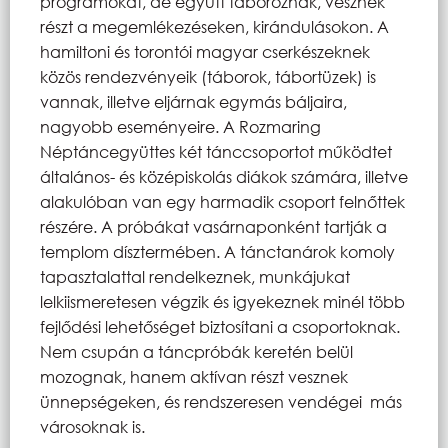
programokat, de együtt táboroznak, vesznek
részt a megemlékezéseken, kirándulásokon. A
hamiltoni és torontói magyar cserkészeknek
közös rendezvényeik (táborok, tábortüzek) is
vannak, illetve eljárnak egymás báljaira,
nagyobb eseményeire. A Rozmaring
Néptáncegyüttes két tánccsoportot működtet
általános- és középiskolás diákok számára, illetve
alakulóban van egy harmadik csoport felnőttek
részére. A próbákat vasárnaponként tartják a
templom dísztermében. A tánctanárok komoly
tapasztalattal rendelkeznek, munkájukat
lelkiismeretesen végzik és igyekeznek minél több
fejlődési lehetőséget biztosítani a csoportoknak.
Nem csupán a táncpróbák keretén belül
mozognak, hanem aktívan részt vesznek
ünnepségeken, és rendszeresen vendégei más
városoknak is.