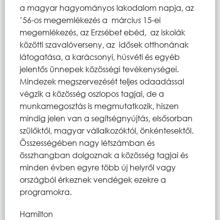
a magyar hagyományos lakodalom napja, az
’56-os megemlékezés a március 15-ei
megemlékezés, az Erzsébet ebéd, az iskolák
közötti szavalóverseny, az idősek otthonának
látogatása, a karácsonyi, húsvéti és egyéb
jelentős ünnepek közösségi tevékenységei.
Mindezek megszervezését teljes odaadással
végzik a közösség oszlopos tagjai, de a
munkamegosztás is megmutatkozik, hiszen
mindig jelen van a segítségnyújtás, elsősorban
szülőktől, magyar vállalkozóktól, önkéntesektől.
Összességében nagy létszámban és
összhangban dolgoznak a közösség tagjai és
minden évben egyre több új helyről vagy
országból érkeznek vendégek ezekre a
programokra.
Hamilton