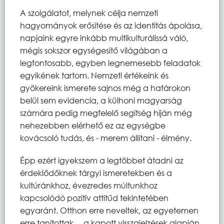
A szolgálatot, melynek célja nemzeti
hagyományok erősítése és az identitás ápolása,
napjaink egyre inkább multikulturálissá váló,
mégis sokszor egységesítő világában a
legfontosabb, egyben legnemesebb feladatok
egyikének tartom. Nemzeti értékeink és
gyökereink ismerete sajnos még a határokon
belül sem evidencia, a külhoni magyarság
számára pedig megfelelő segítség híján még
nehezebben elérhető ez az egységbe
kovácsoló tudás, és - merem állítani - élmény.
Épp ezért igyekszem a legtöbbet átadni az
érdeklődőknek tárgyi ismeretekben és a
kultúránkhoz, évezredes múltunkhoz
kapcsolódó pozitív attitűd tekintetében
egyaránt. Otthon erre neveltek, az egyetemen
erre tanítottak… a kapott visszajelzések alapján