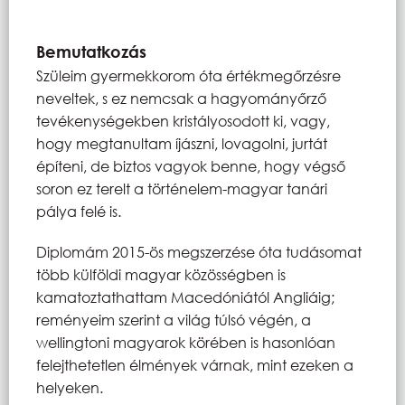
Bemutatkozás
Szüleim gyermekkorom óta értékmegőrzésre
neveltek, s ez nemcsak a hagyományőrző
tevékenységekben kristályosodott ki, vagy,
hogy megtanultam íjászni, lovagolni, jurtát
építeni, de biztos vagyok benne, hogy végső
soron ez terelt a történelem-magyar tanári
pálya felé is.
Diplomám 2015-ös megszerzése óta tudásomat
több külföldi magyar közösségben is
kamatoztathattam Macedóniától Angliáig;
reményeim szerint a világ túlsó végén, a
wellingtoni magyarok körében is hasonlóan
felejthetetlen élmények várnak, mint ezeken a
helyeken.