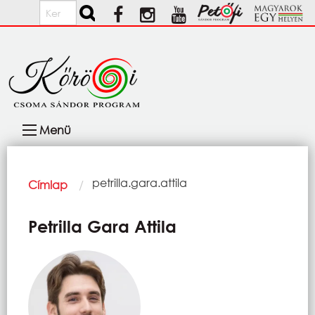
Ugrás a tartalomra
Keresés
Fő
Menü
navigáció
Morzsa
Current:
petrilla.gara.attila
Címlap
Petrilla Gara Attila