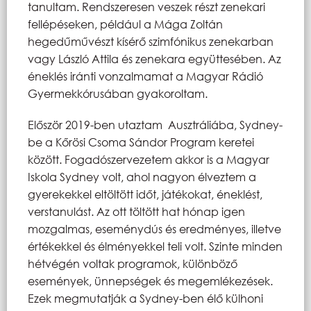
tanultam. Rendszeresen veszek részt zenekari
fellépéseken, például a Mága Zoltán
hegedűművészt kísérő szimfónikus zenekarban
vagy László Attila és zenekara együttesében. Az
éneklés iránti vonzalmamat a Magyar Rádió
Gyermekkórusában gyakoroltam.
Először 2019-ben utaztam Ausztráliába, Sydney-
be a Kőrösi Csoma Sándor Program keretei
között. Fogadószervezetem akkor is a Magyar
Iskola Sydney volt, ahol nagyon élveztem a
gyerekekkel eltöltött időt, játékokat, éneklést,
verstanulást. Az ott töltött hat hónap igen
mozgalmas, eseménydús és eredményes, illetve
értékekkel és élményekkel teli volt. Szinte minden
hétvégén voltak programok, különböző
események, ünnepségek és megemlékezések.
Ezek megmutatják a Sydney-ben élő külhoni