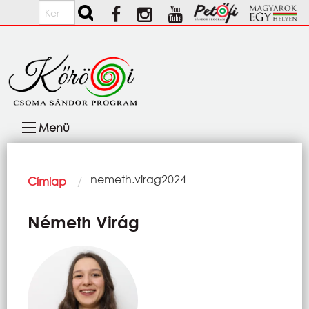
Ugrás a tartalomra
Keresés
Fő
Menü
navigáció
Morzsa
Current:
nemeth.virag2024
Címlap
Németh Virág