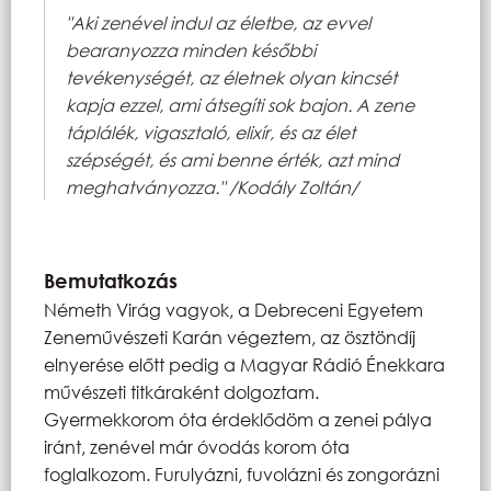
"Aki zenével indul az életbe, az evvel
bearanyozza minden későbbi
tevékenységét, az életnek olyan kincsét
kapja ezzel, ami átsegíti sok bajon. A zene
táplálék, vigasztaló, elixír, és az élet
szépségét, és ami benne érték, azt mind
meghatványozza." /Kodály Zoltán/
Bemutatkozás
Németh Virág vagyok, a Debreceni Egyetem
Zeneművészeti Karán végeztem, az ösztöndíj
elnyerése előtt pedig a Magyar Rádió Énekkara
művészeti titkáraként dolgoztam.
Gyermekkorom óta érdeklődöm a zenei pálya
iránt, zenével már óvodás korom óta
foglalkozom. Furulyázni, fuvolázni és zongorázni