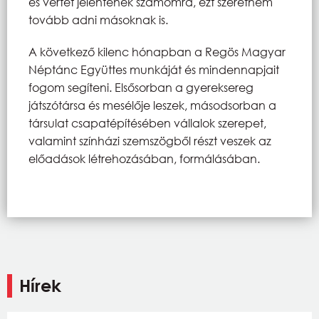
és vértet jelentenek számomra, ezt szeretném
tovább adni másoknak is.
A következő kilenc hónapban a Regös Magyar
Néptánc Együttes munkáját és mindennapjait
fogom segíteni. Elsősorban a gyereksereg
játszótársa és mesélője leszek, másodsorban a
társulat csapatépítésében vállalok szerepet,
valamint színházi szemszögből részt veszek az
előadások létrehozásában, formálásában.
Hírek