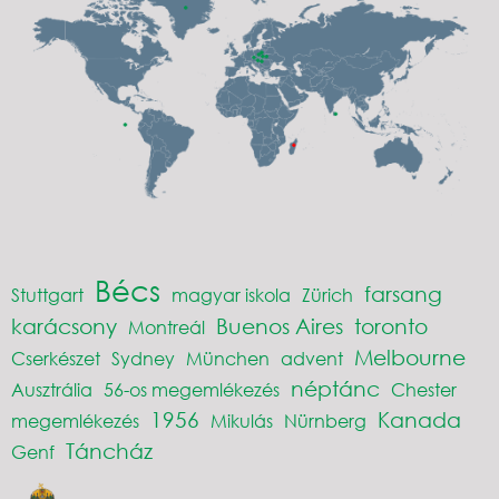
Bécs
farsang
Stuttgart
magyar iskola
Zürich
karácsony
Buenos Aires
toronto
Montreál
Melbourne
Cserkészet
Sydney
München
advent
néptánc
Ausztrália
56-os megemlékezés
Chester
1956
Kanada
megemlékezés
Mikulás
Nürnberg
Táncház
Genf