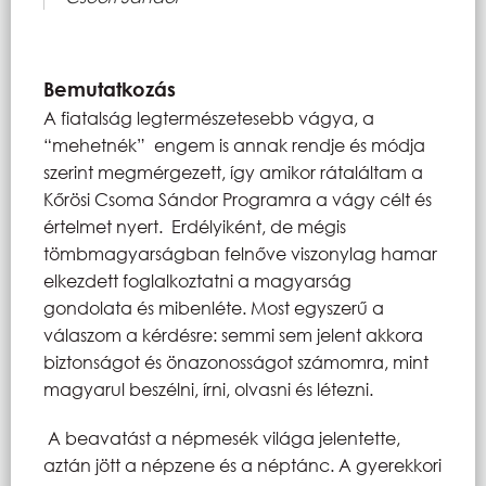
Bemutatkozás
A fiatalság legtermészetesebb vágya, a
“mehetnék” engem is annak rendje és módja
szerint megmérgezett, így amikor rátaláltam a
Kőrösi Csoma Sándor Programra a vágy célt és
értelmet nyert. Erdélyiként, de mégis
tömbmagyarságban felnőve viszonylag hamar
elkezdett foglalkoztatni a magyarság
gondolata és mibenléte. Most egyszerű a
válaszom a kérdésre: semmi sem jelent akkora
biztonságot és önazonosságot számomra, mint
magyarul beszélni, írni, olvasni és létezni.
A beavatást a népmesék világa jelentette,
aztán jött a népzene és a néptánc. A gyerekkori