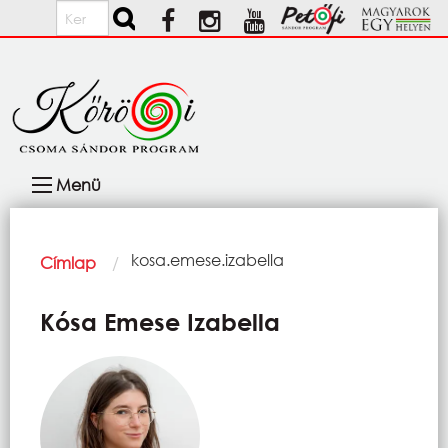
Ugrás a tartalomra
Keresés
Fő
Menü
navigáció
Morzsa
Current:
kosa.emese.izabella
Címlap
Kósa Emese Izabella