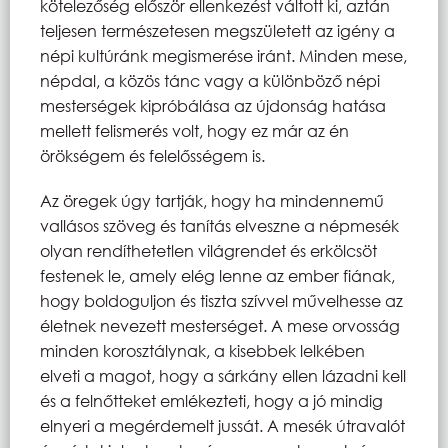
kötelezőség először ellenkezést váltott ki, aztán
teljesen természetesen megszületett az igény a
népi kultúránk megismerése iránt. Minden mese,
népdal, a közös tánc vagy a különböző népi
mesterségek kipróbálása az újdonság hatása
mellett felismerés volt, hogy ez már az én
örökségem és felelősségem is.
Az öregek úgy tartják, hogy ha mindennemű
vallásos szöveg és tanítás elveszne a népmesék
olyan rendíthetetlen világrendet és erkölcsöt
festenek le, amely elég lenne az ember fiának,
hogy boldoguljon és tiszta szívvel művelhesse az
életnek nevezett mesterséget. A mese orvosság
minden korosztálynak, a kisebbek lelkében
elveti a magot, hogy a sárkány ellen lázadni kell
és a felnőtteket emlékezteti, hogy a jó mindig
elnyeri a megérdemelt jussát. A mesék útravalót