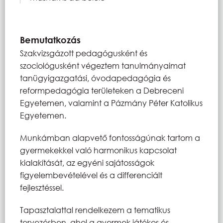
Bemutatkozás
Szakvizsgázott pedagógusként és
szociológusként végeztem tanulmányaimat
tanügyigazgatási, óvodapedagógia és
reformpedagógia területeken a Debreceni
Egyetemen, valamint a Pázmány Péter Katolikus
Egyetemen.
Munkámban alapvető fontosságúnak tartom a
gyermekekkel való harmonikus kapcsolat
kialakítását, az egyéni sajátosságok
figyelembevételével és a differenciált
fejlesztéssel.
Tapasztalattal rendelkezem a tematikus
tervezésben, ahol a gyermek játékos és