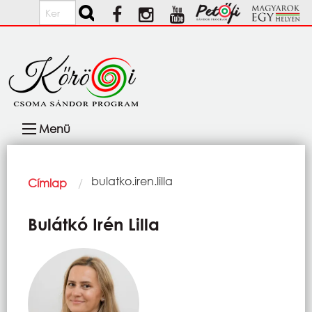
Ugrás a tartalomra
Keresés
Fő
Menü
navigáció
Morzsa
Current:
bulatko.iren.lilla
Címlap
Bulátkó Irén Lilla