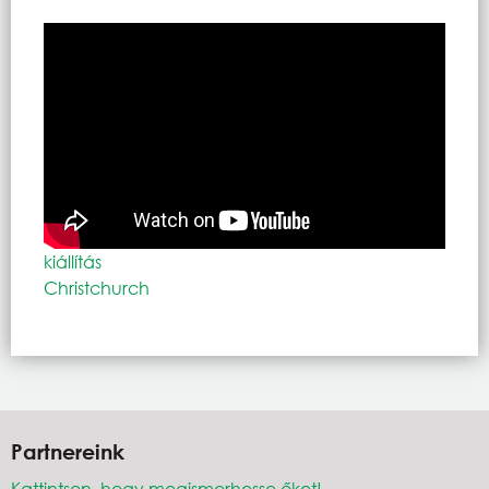
kiállítás
Christchurch
Partnereink
Kattintson, hogy megismerhesse őket!