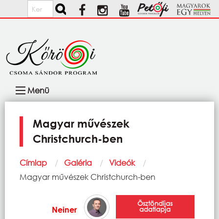
Ugrás a tartalomra
Keresés
Fő
Menü
navigáció
Magyar művészek
Christchurch-ben
Morzsa
Címlap
Galéria
Videók
Current:
Magyar művészek Christchurch-ben
Ösztöndíjas
Neiner
adatlapja