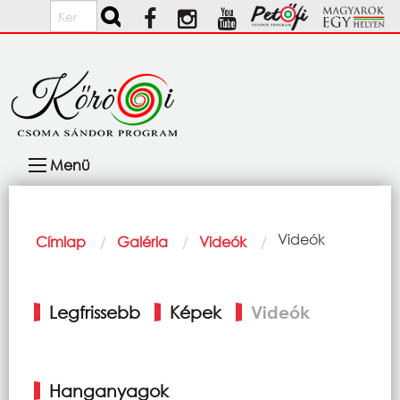
Ugrás a tartalomra
Keresés
Fő
Menü
navigáció
Morzsa
Current:
Videók
Címlap
Galéria
Videók
Elsődleges
Legfrissebb
Képek
Videók
fülek
Hanganyagok