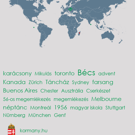
Bécs
karácsony
toronto
Mikulás
advent
Kanada
Táncház
farsang
Zürich
Sydney
Buenos Aires
Chester
Ausztrália
Cserkészet
Melbourne
56-os megemlékezés
megemlékezés
néptánc
1956
Montreál
magyar iskola
Stuttgart
Nürnberg
München
Genf
kormany.hu