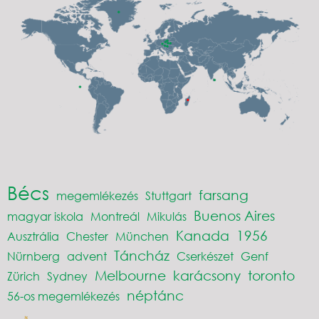
Bécs
farsang
megemlékezés
Stuttgart
Buenos Aires
magyar iskola
Montreál
Mikulás
Kanada
1956
Ausztrália
Chester
München
Táncház
Nürnberg
advent
Cserkészet
Genf
Melbourne
karácsony
toronto
Zürich
Sydney
néptánc
56-os megemlékezés