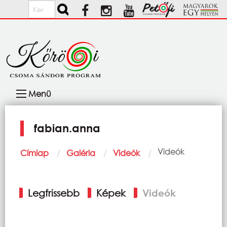
Ugrás a tartalomra
Keresés
Fő
Menü
navigáció
fabian.anna
Morzsa
Current:
Videók
Címlap
Galéria
Videók
Elsődleges
Legfrissebb
Képek
Videók
fülek