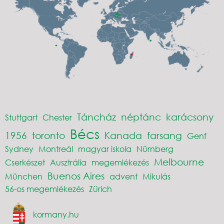
Táncház
néptánc
karácsony
Stuttgart
Chester
Bécs
1956
toronto
Kanada
farsang
Genf
Sydney
Montreál
magyar iskola
Nürnberg
Melbourne
Cserkészet
Ausztrália
megemlékezés
Buenos Aires
München
advent
Mikulás
56-os megemlékezés
Zürich
kormany.hu