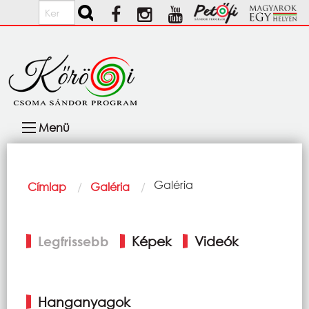
Ugrás a tartalomra
Keresés
Fő
Menü
navigáció
Morzsa
Current:
Galéria
Címlap
Galéria
Elsődleges
Legfrissebb
Képek
Videók
fülek
Hanganyagok