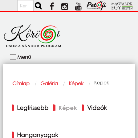
Ugrás a tartalomra
Keresés
Fő
Menü
navigáció
Morzsa
Current:
Képek
Címlap
Galéria
Képek
Elsődleges
Legfrissebb
Képek
Videók
fülek
Hanganyagok