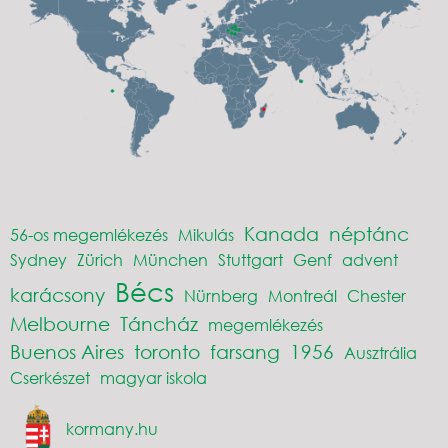
Kanada
néptánc
56-os megemlékezés
Mikulás
Sydney
Zürich
München
Stuttgart
Genf
advent
Bécs
karácsony
Nürnberg
Montreál
Chester
Melbourne
Táncház
megemlékezés
Buenos Aires
toronto
farsang
1956
Ausztrália
Cserkészet
magyar iskola
kormany.hu