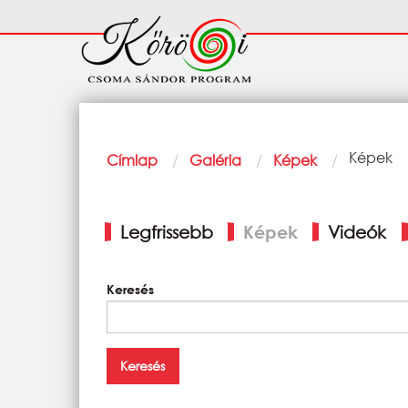
Ugrás a tartalomra
Fő
navigáció
Morzsa
Current:
Képek
Címlap
Galéria
Képek
Elsődleges
Legfrissebb
Képek
Videók
fülek
Keresés