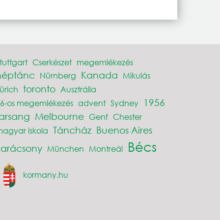
tuttgart
Cserkészet
megemlékezés
néptánc
Kanada
Nürnberg
Mikulás
toronto
ürich
Ausztrália
1956
6-os megemlékezés
advent
Sydney
farsang
Melbourne
Genf
Chester
Táncház
Buenos Aires
agyar iskola
Bécs
karácsony
München
Montreál
kormany.hu