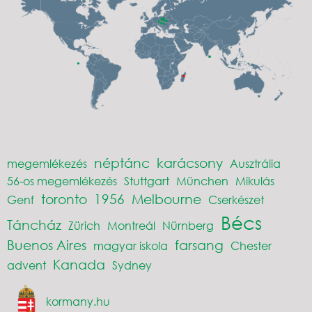
néptánc
karácsony
megemlékezés
Ausztrália
56-os megemlékezés
Stuttgart
München
Mikulás
toronto
1956
Melbourne
Genf
Cserkészet
Bécs
Táncház
Zürich
Montreál
Nürnberg
Buenos Aires
farsang
magyar iskola
Chester
Kanada
advent
Sydney
kormany.hu