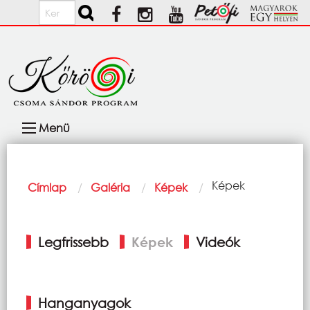
Ugrás a tartalomra
Keresés
Fő
Menü
navigáció
Morzsa
Current:
Képek
Címlap
Galéria
Képek
Elsődleges
Legfrissebb
Képek
Videók
fülek
Hanganyagok