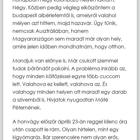
Négy. Közben pedig végleg elköszöntem a
budapesti albérletemtől is, amelyről valahol
mélyen azt hittem, majd hazavár. Úgy tűnik,
nemcsak Ausztráliában, hanem
Magyarországon sem maradt már olyan hely,
amire jelen időben mondhatnám, hogy otthon.
Mondjuk van előnye is. Már csukott szemmel
tudok bőröndöt pakolni. A probléma inkább az,
hogy minden költözéssel egyre több cuccom
lett. Valahova ez kellett, valahova az. És
valahogy minden helyen ott maradt egy darab
a szívemből is. Hívjatok nyugodtan Máté
Péternének.
A honvágy először április 23-án reggel kilenc óra
után csapott le rám. Olyan hirtelen, mint egy
kígyómarás. Bár szerencsére nem olyan erős,