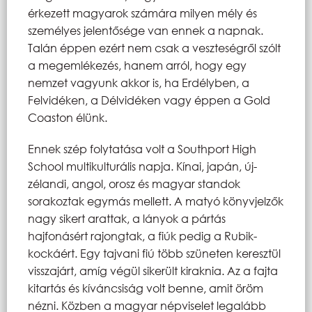
érkezett magyarok számára milyen mély és
személyes jelentősége van ennek a napnak.
Talán éppen ezért nem csak a veszteségről szólt
a megemlékezés, hanem arról, hogy egy
nemzet vagyunk akkor is, ha Erdélyben, a
Felvidéken, a Délvidéken vagy éppen a Gold
Coaston élünk.
Ennek szép folytatása volt a Southport High
School multikulturális napja. Kínai, japán, új-
zélandi, angol, orosz és magyar standok
sorakoztak egymás mellett. A matyó könyvjelzők
nagy sikert arattak, a lányok a pártás
hajfonásért rajongtak, a fiúk pedig a Rubik-
kockáért. Egy tajvani fiú több szüneten keresztül
visszajárt, amíg végül sikerült kiraknia. Az a fajta
kitartás és kíváncsiság volt benne, amit öröm
nézni. Közben a magyar népviselet legalább