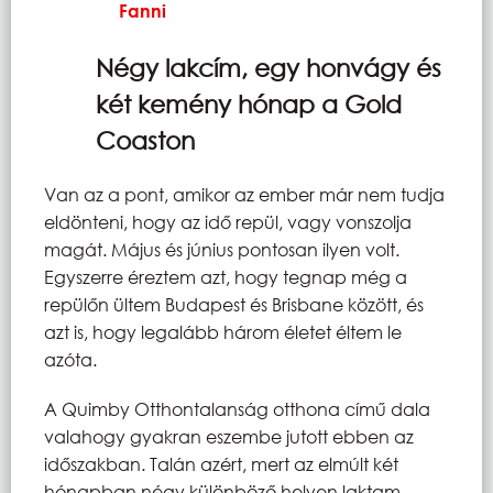
Fanni
Négy lakcím, egy honvágy és
két kemény hónap a Gold
Coaston
Van az a pont, amikor az ember már nem tudja
eldönteni, hogy az idő repül, vagy vonszolja
magát. Május és június pontosan ilyen volt.
Egyszerre éreztem azt, hogy tegnap még a
repülőn ültem Budapest és Brisbane között, és
azt is, hogy legalább három életet éltem le
azóta.
A Quimby Otthontalanság otthona című dala
valahogy gyakran eszembe jutott ebben az
időszakban. Talán azért, mert az elmúlt két
hónapban négy különböző helyen laktam.