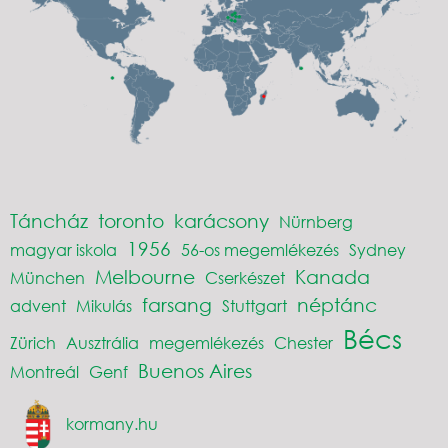
Táncház
toronto
karácsony
Nürnberg
1956
magyar iskola
56-os megemlékezés
Sydney
Melbourne
Kanada
München
Cserkészet
farsang
néptánc
advent
Mikulás
Stuttgart
Bécs
Zürich
Ausztrália
megemlékezés
Chester
Buenos Aires
Montreál
Genf
kormany.hu