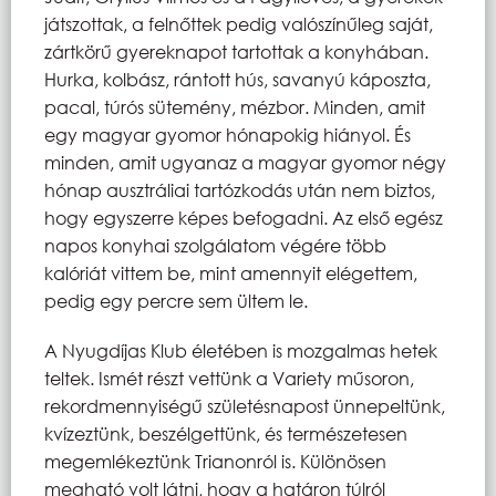
játszottak, a felnőttek pedig valószínűleg saját,
zártkörű gyereknapot tartottak a konyhában.
Hurka, kolbász, rántott hús, savanyú káposzta,
pacal, túrós sütemény, mézbor. Minden, amit
egy magyar gyomor hónapokig hiányol. És
minden, amit ugyanaz a magyar gyomor négy
hónap ausztráliai tartózkodás után nem biztos,
hogy egyszerre képes befogadni. Az első egész
napos konyhai szolgálatom végére több
kalóriát vittem be, mint amennyit elégettem,
pedig egy percre sem ültem le.
A Nyugdíjas Klub életében is mozgalmas hetek
teltek. Ismét részt vettünk a Variety műsoron,
rekordmennyiségű születésnapost ünnepeltünk,
kvízeztünk, beszélgettünk, és természetesen
megemlékeztünk Trianonról is. Különösen
megható volt látni, hogy a határon túlról