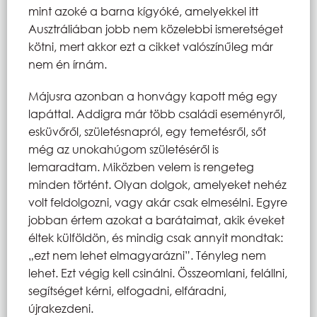
mint azoké a barna kígyóké, amelyekkel itt
Ausztráliában jobb nem közelebbi ismeretséget
kötni, mert akkor ezt a cikket valószínűleg már
nem én írnám.
Májusra azonban a honvágy kapott még egy
lapáttal. Addigra már több családi eseményről,
esküvőről, születésnapról, egy temetésről, sőt
még az unokahúgom születéséről is
lemaradtam. Miközben velem is rengeteg
minden történt. Olyan dolgok, amelyeket nehéz
volt feldolgozni, vagy akár csak elmesélni. Egyre
jobban értem azokat a barátaimat, akik éveket
éltek külföldön, és mindig csak annyit mondtak:
„ezt nem lehet elmagyarázni”. Tényleg nem
lehet. Ezt végig kell csinálni. Összeomlani, felállni,
segítséget kérni, elfogadni, elfáradni,
újrakezdeni.