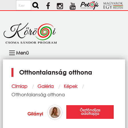
Ugrás a tartalomra
Keresés
Fő
Menü
navigáció
Otthontalanság otthona
Morzsa
Címlap
Galéria
Képek
Current:
Otthontalanság otthona
Ösztöndíjas
Gilányi
adatlapja