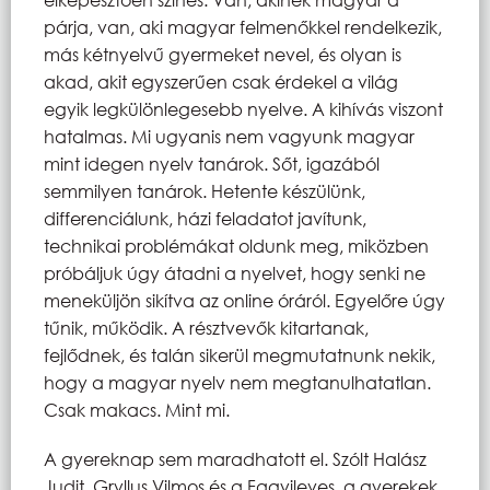
párja, van, aki magyar felmenőkkel rendelkezik,
más kétnyelvű gyermeket nevel, és olyan is
akad, akit egyszerűen csak érdekel a világ
egyik legkülönlegesebb nyelve. A kihívás viszont
hatalmas. Mi ugyanis nem vagyunk magyar
mint idegen nyelv tanárok. Sőt, igazából
semmilyen tanárok. Hetente készülünk,
differenciálunk, házi feladatot javítunk,
technikai problémákat oldunk meg, miközben
próbáljuk úgy átadni a nyelvet, hogy senki ne
meneküljön sikítva az online óráról. Egyelőre úgy
tűnik, működik. A résztvevők kitartanak,
fejlődnek, és talán sikerül megmutatnunk nekik,
hogy a magyar nyelv nem megtanulhatatlan.
Csak makacs. Mint mi.
A gyereknap sem maradhatott el. Szólt Halász
Judit, Gryllus Vilmos és a Fagyileves, a gyerekek