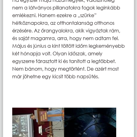
nem a látványos pillanatokra fogok leginkább
emlékezni. Hanem ezekre a „szürke”
hétköznapokra, az otthontalanság otthonos
érzésére. Az őrangyalokra, akik vigyáztak rám,
és saját magamra, arra, hogy nem adtam fel.
Május és június a kint töltött időm legkeményebb
két hónapja volt. Olyan időszak, amely
egyszerre fárasztott ki és tanított a legtöbbet.
Nem bánom, hogy megtörtént. De azért most
már jöhetne egy kicsit több napsütés.