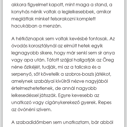
akkora figyelmet kapott, mint maga a stand, a
konyhás nénik voltak a leglelkesebbek, amikor
megláttak minket felsorakozni komplett
hacukában a menzán.
A hétköznapok sem voltak kevésbé fontosak. Az
óvodás korosztálynál az elmúlt hetek egyik
legnagyobb sikere, hogy már senki sem sír anya
vagy apa után. Tátott szájjal hallgatják az Öreg
néne őzikéjét, tudják, mi az a talicska és a
serpenyő, sőt követelik a szobros-boszis játékot,
amelynek szabályai kívülről nézve nagyjából
értelmezhetetlenek, de annál nagyobb
lelkesedéssel játsszák. Egyre kevesebb az
unatkozó vagy cigánykerekező gyerek. Repes
az óvónéni szívem.
A szabadidőmben sem unatkoztam, bár abból