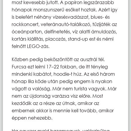
most kevesebb jutott. A papíron legszárazabb
hónapok monszunszerű esőket hoztak. Azért így
is belefért néhány vízesésvadászat, blues- és
rockkoncert, veteránautó-találkozó, tűzijáték az
óceánparton, delfinetetés, víz alatti ámuldozás,
kortárs kiállítás, piacozás, stand-up est és némi
felnőtt LEGO-zás.
Közben pedig beköszöntött az ausztrál tél.
Furcsa ezt leírni 17–22 fokban, de itt tényleg
mindenki kabátot, hoodie-t húz. Az első három
hónap lila köde után pedig engem is nyakon
vágott a valóság. Már nem turista vagyok. Már
nem az újdonság varázsa visz előre. Most
kezdődik az a része az útnak, amikor az
embernek akkor is mennie kell tovább, amikor
éppen nehezebb.
Ha egyszer majd hazamegyek, valószínűleg