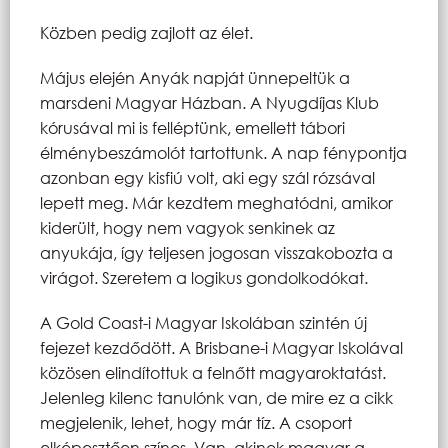
Közben pedig zajlott az élet.
Május elején Anyák napját ünnepeltük a
marsdeni Magyar Házban. A Nyugdíjas Klub
kórusával mi is felléptünk, emellett tábori
élménybeszámolót tartottunk. A nap fénypontja
azonban egy kisfiú volt, aki egy szál rózsával
lepett meg. Már kezdtem meghatódni, amikor
kiderült, hogy nem vagyok senkinek az
anyukája, így teljesen jogosan visszakobozta a
virágot. Szeretem a logikus gondolkodókat.
A Gold Coast-i Magyar Iskolában szintén új
fejezet kezdődött. A Brisbane-i Magyar Iskolával
közösen elindítottuk a felnőtt magyaroktatást.
Jelenleg kilenc tanulónk van, de mire ez a cikk
megjelenik, lehet, hogy már tíz. A csoport
elképesztően színes. Van, akinek magyar a