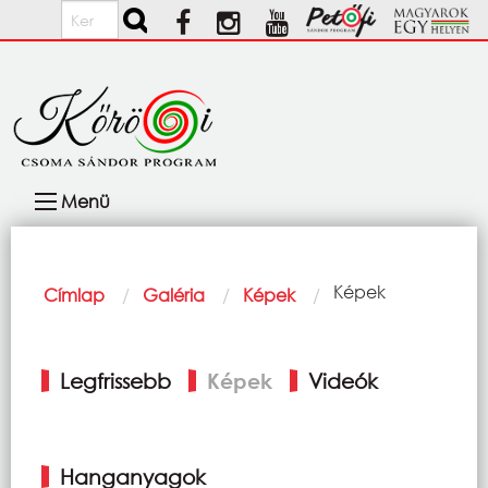
Ugrás a tartalomra
Keresés
Fő
Menü
navigáció
Morzsa
Current:
Képek
Címlap
Galéria
Képek
Elsődleges
Legfrissebb
Képek
Videók
fülek
Hanganyagok