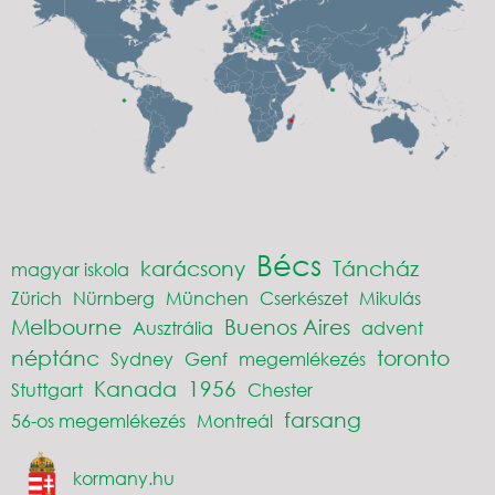
Bécs
karácsony
Táncház
magyar iskola
Zürich
Nürnberg
München
Cserkészet
Mikulás
Melbourne
Buenos Aires
Ausztrália
advent
néptánc
toronto
Sydney
Genf
megemlékezés
Kanada
1956
Stuttgart
Chester
farsang
56-os megemlékezés
Montreál
kormany.hu