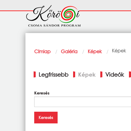
Ugrás a tartalomra
Fő
navigáció
Morzsa
Current:
Képek
Címlap
Galéria
Képek
Elsődleges
Legfrissebb
Képek
Videók
fülek
Keresés