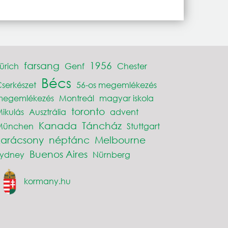
farsang
1956
ürich
Genf
Chester
Bécs
serkészet
56-os megemlékezés
megemlékezés
Montreál
magyar iskola
toronto
ikulás
Ausztrália
advent
Kanada
Táncház
München
Stuttgart
karácsony
néptánc
Melbourne
Buenos Aires
Sydney
Nürnberg
kormany.hu