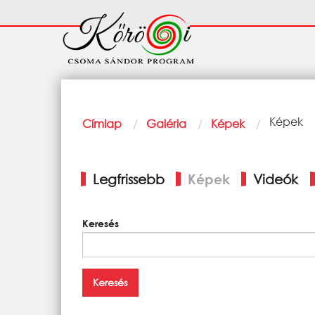
Ugrás a tartalomra
Fő
navigáció
Morzsa
Current:
Képek
Címlap
Galéria
Képek
Elsődleges
Legfrissebb
Képek
Videók
fülek
Keresés