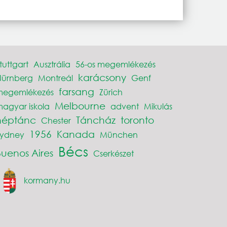
tuttgart
Ausztrália
56-os megemlékezés
karácsony
Nürnberg
Montreál
Genf
farsang
megemlékezés
Zürich
Melbourne
agyar iskola
advent
Mikulás
néptánc
Táncház
toronto
Chester
1956
Kanada
Sydney
München
Bécs
Buenos Aires
Cserkészet
kormany.hu