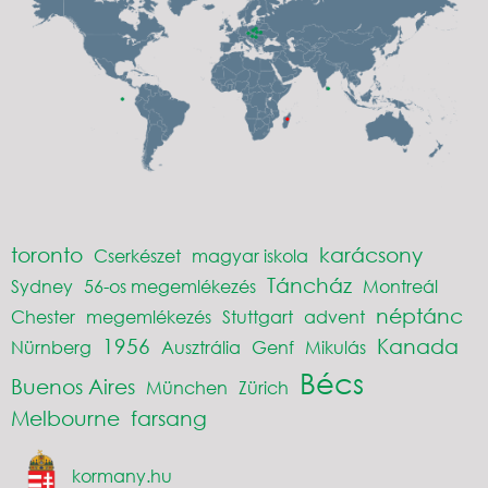
toronto
karácsony
Cserkészet
magyar iskola
Táncház
Sydney
56-os megemlékezés
Montreál
néptánc
Chester
megemlékezés
Stuttgart
advent
1956
Kanada
Nürnberg
Ausztrália
Genf
Mikulás
Bécs
Buenos Aires
München
Zürich
Melbourne
farsang
kormany.hu