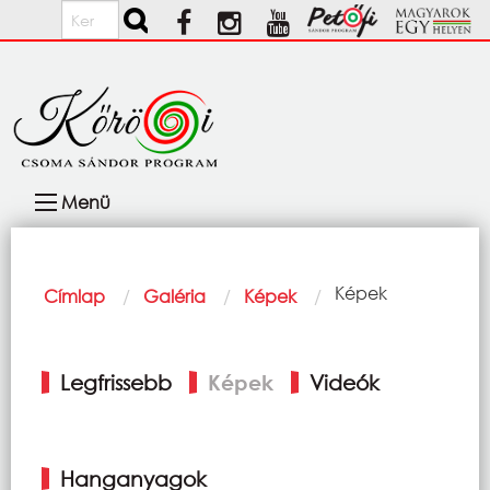
Ugrás a tartalomra
Keresés
Fő
Menü
navigáció
Morzsa
Current:
Képek
Címlap
Galéria
Képek
Elsődleges
Legfrissebb
Képek
Videók
fülek
Hanganyagok