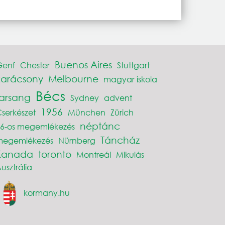
Buenos Aires
Genf
Chester
Stuttgart
karácsony
Melbourne
magyar iskola
Bécs
farsang
Sydney
advent
1956
serkészet
München
Zürich
néptánc
6-os megemlékezés
Táncház
megemlékezés
Nürnberg
Kanada
toronto
Montreál
Mikulás
usztrália
kormany.hu