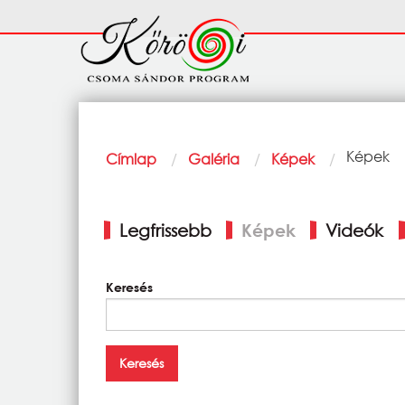
Ugrás a tartalomra
Fő
navigáció
Morzsa
Current:
Képek
Címlap
Galéria
Képek
Elsődleges
Legfrissebb
Képek
Videók
fülek
Keresés