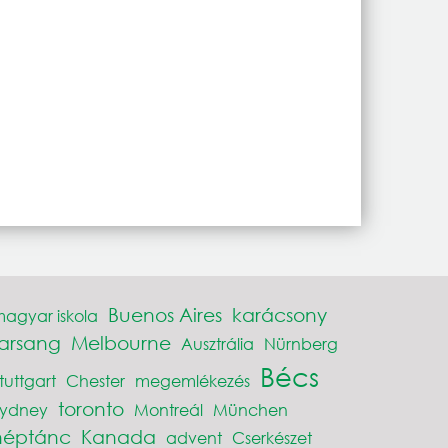
Buenos Aires
karácsony
agyar iskola
farsang
Melbourne
Ausztrália
Nürnberg
Bécs
tuttgart
Chester
megemlékezés
toronto
Sydney
Montreál
München
néptánc
Kanada
advent
Cserkészet