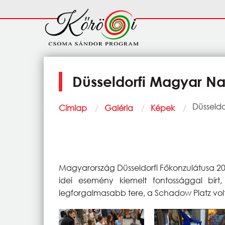
Ugrás a tartalomra
Fő
navigáció
Düsseldorfi Magyar N
Morzsa
Current:
Düsseld
Címlap
Galéria
Képek
Magyarország Düsseldorfi Főkonzulátusa 2
idei esemény kiemelt fontossággal bírt,
legforgalmasabb tere, a Schadow Platz volt