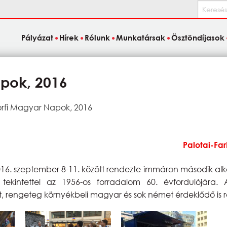
Keresés
Pályázat
Hírek
Rólunk
Munkatársak
Ösztöndíjasok
apok, 2016
orfi Magyar Napok, 2016
Palotai-Far
016. szeptember 8-11. között rendezte immáron második al
 tekintettel az 1956-os forradalom 60. évfordulójára.
, rengeteg környékbeli magyar és sok német érdeklődő is 