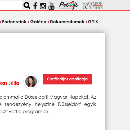
Partnereink
Galéria
Dokumentumok
GYIK
Ösztöndíjas adatlapja
kas Júlia
kalommal a Düsseldorfi Magyar Napokat. Az
 A rendezvény helyszíne Düsseldorf egyik
részt vett a programon.