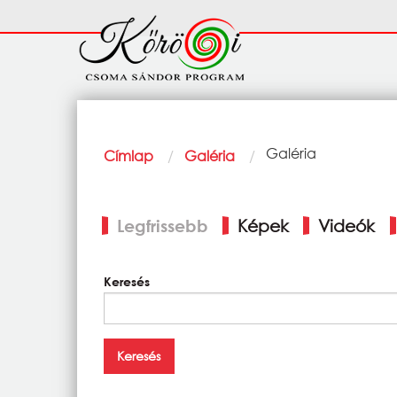
Ugrás a tartalomra
Fő
navigáció
Morzsa
Current:
Galéria
Címlap
Galéria
Elsődleges
Legfrissebb
Képek
Videók
fülek
Keresés