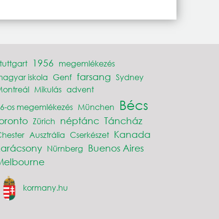
1956
tuttgart
megemlékezés
farsang
agyar iskola
Genf
Sydney
ontreál
Mikulás
advent
Bécs
6-os megemlékezés
München
toronto
néptánc
Táncház
Zürich
Kanada
hester
Ausztrália
Cserkészet
karácsony
Buenos Aires
Nürnberg
Melbourne
kormany.hu