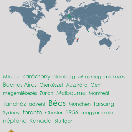
karácsony
Mikulás
Nürnberg
56-os megemlékezés
Buenos Aires
Cserkészet
Ausztrália
Genf
Melbourne
megemlékezés
Zürich
Montreál
Bécs
Táncház
farsang
advent
München
toronto
1956
Sydney
Chester
magyar iskola
néptánc
Kanada
Stuttgart