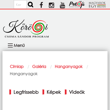
Ugrás a tartalomra
Keresés
Fő
Menü
navigáció
Morzsa
Címlap
Galéria
Hanganyagok
Current:
Hanganyagok
Elsődleges
Legfrissebb
Képek
Videók
fülek