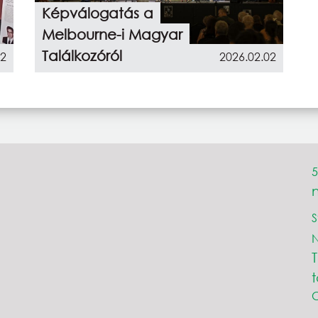
Képválogatás a
Melbourne-i Magyar
Találkozóról
02
2026.02.02
5
S
C