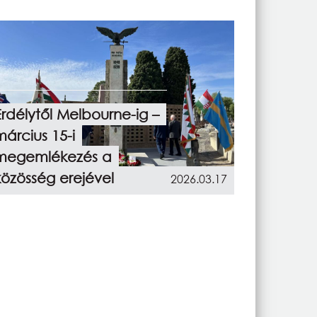
Erdélytől Melbourne-ig –
március 15-i
megemlékezés a
közösség erejével
2026.03.17