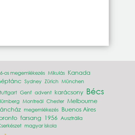
Kanada
6-os megemlékezés
Mikulás
néptánc
Sydney
Zürich
München
Bécs
karácsony
tuttgart
Genf
advent
Melbourne
Nürnberg
Montreál
Chester
Táncház
Buenos Aires
megemlékezés
toronto
farsang
1956
Ausztrália
serkészet
magyar iskola