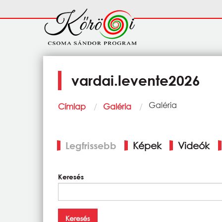
Ugrás a tartalomra
Fő
navigáció
vardai.levente2026
Morzsa
Current:
Galéria
Címlap
Galéria
Elsődleges
Legfrissebb
Képek
Videók
fülek
Keresés