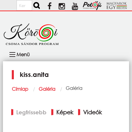
Ugrás a tartalomra
Keresés
Fő
Menü
navigáció
kiss.anita
Morzsa
Current:
Galéria
Címlap
Galéria
Elsődleges
Legfrissebb
Képek
Videók
fülek