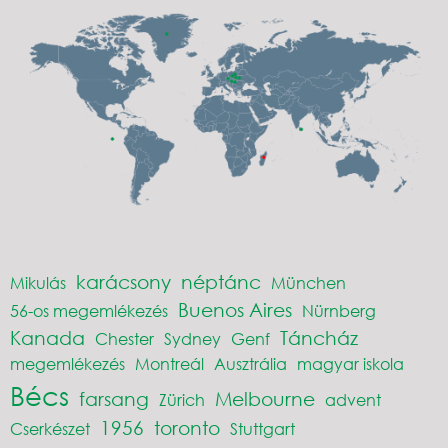
karácsony
néptánc
Mikulás
München
Buenos Aires
56-os megemlékezés
Nürnberg
Kanada
Táncház
Chester
Sydney
Genf
megemlékezés
Montreál
Ausztrália
magyar iskola
Bécs
farsang
Melbourne
Zürich
advent
1956
toronto
Cserkészet
Stuttgart