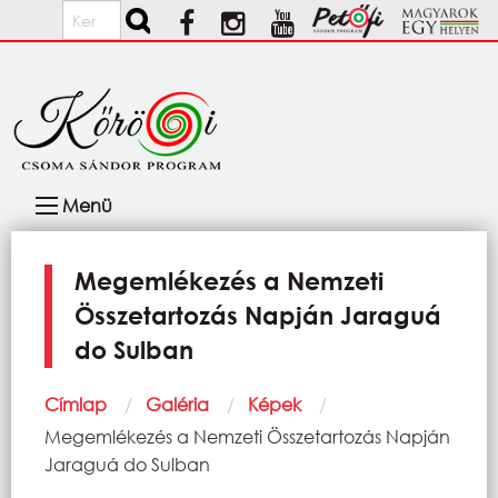
Ugrás a tartalomra
Keresés
Fő
Menü
navigáció
Megemlékezés a Nemzeti
Összetartozás Napján Jaraguá
do Sulban
Morzsa
Címlap
Galéria
Képek
Current:
Megemlékezés a Nemzeti Összetartozás Napján
Jaraguá do Sulban