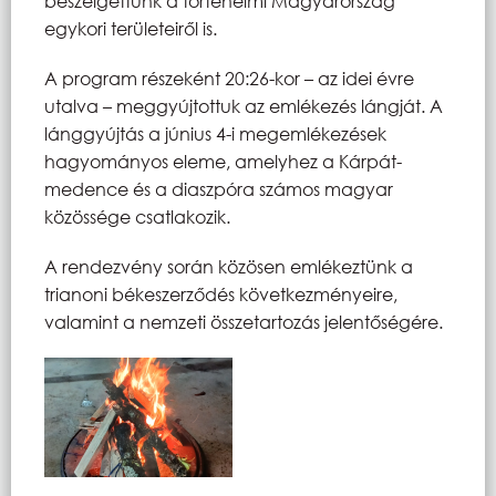
beszélgettünk a történelmi Magyarország
egykori területeiről is.
A program részeként 20:26-kor – az idei évre
utalva – meggyújtottuk az emlékezés lángját. A
lánggyújtás a június 4-i megemlékezések
hagyományos eleme, amelyhez a Kárpát-
medence és a diaszpóra számos magyar
közössége csatlakozik.
A rendezvény során közösen emlékeztünk a
trianoni békeszerződés következményeire,
valamint a nemzeti összetartozás jelentőségére.