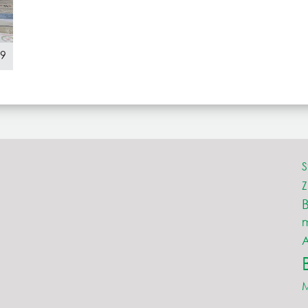
29
S
Z
A