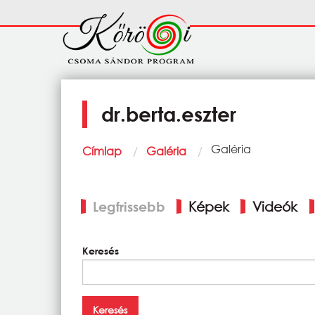
Ugrás a tartalomra
Fő
navigáció
dr.berta.eszter
Morzsa
Current:
Galéria
Címlap
Galéria
Elsődleges
Legfrissebb
Képek
Videók
fülek
Keresés