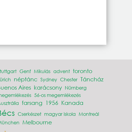
toronto
tuttgart
Genf
Mikulás
advent
néptánc
Táncház
ürich
Sydney
Chester
Buenos Aires
karácsony
Nürnberg
megemlékezés
56-os megemlékezés
farsang
1956
Kanada
usztrália
Bécs
Cserkészet
magyar iskola
Montreál
Melbourne
München