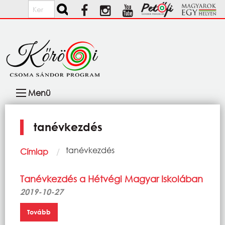
Ugrás a tartalomra
Keresés
Fő
Menü
navigáció
tanévkezdés
Morzsa
Current:
tanévkezdés
Címlap
Tanévkezdés a Hétvégi Magyar Iskolában
2019-10-27
Tovább