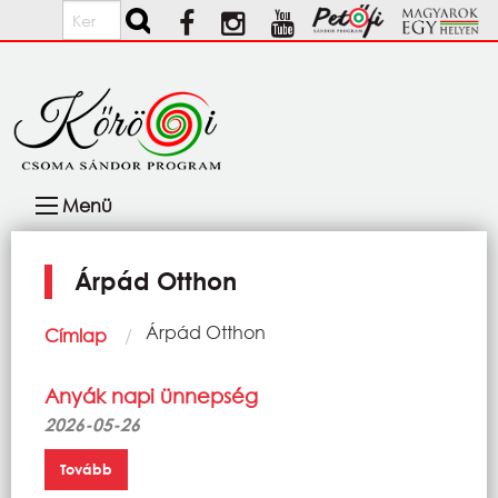
Ugrás a tartalomra
Keresés
Fő
Menü
navigáció
Árpád Otthon
Morzsa
Current:
Árpád Otthon
Címlap
Anyák napi ünnepség
2026-05-26
Tovább