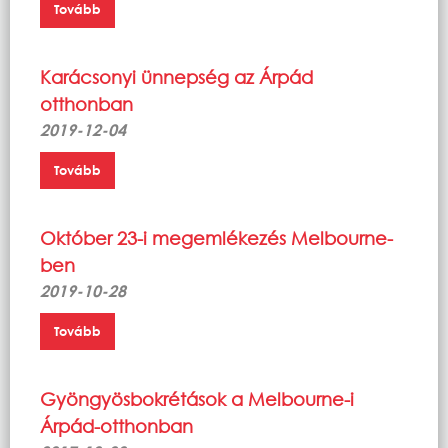
Tovább
Karácsonyi ünnepség az Árpád
otthonban
2019-12-04
Tovább
Október 23-i megemlékezés Melbourne-
ben
2019-10-28
Tovább
Gyöngyösbokrétások a Melbourne-i
Árpád-otthonban