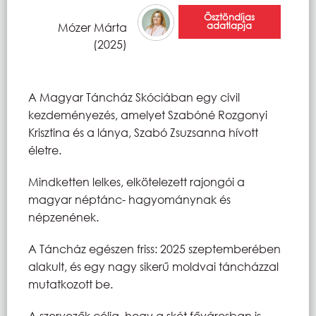
Ösztöndíjas
adatlapja
Mózer Márta
(2025)
A Magyar Táncház Skóciában egy civil
kezdeményezés, amelyet Szabóné Rozgonyi
Krisztina és a lánya, Szabó Zsuzsanna hívott
életre.
Mindketten lelkes, elkötelezett rajongói a
magyar néptánc- hagyománynak és
népzenének.
A Táncház egészen friss: 2025 szeptemberében
alakult, és egy nagy sikerű moldvai táncházzal
mutatkozott be.
A szervezők célja, hogy a skót fővárosban is