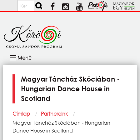
Ugrás a tartalomra
Keresés
Fő
Menü
navigáció
Magyar Táncház Skóciában -
Hungarian Dance House in
Scotland
Morzsa
Címlap
Partnereink
Current:
Magyar Táncház Skóciában - Hungarian
Dance House in Scotland