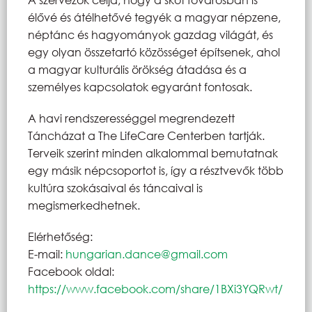
élővé és átélhetővé tegyék a magyar népzene,
néptánc és hagyományok gazdag világát, és
egy olyan összetartó közösséget építsenek, ahol
a magyar kulturális örökség átadása és a
személyes kapcsolatok egyaránt fontosak.
A havi rendszerességgel megrendezett
Táncházat a The LifeCare Centerben tartják.
Terveik szerint minden alkalommal bemutatnak
egy másik népcsoportot is, így a résztvevők több
kultúra szokásaival és táncaival is
megismerkedhetnek.
Elérhetőség:
E-mail:
hungarian.dance@gmail.com
Facebook oldal:
https://www.facebook.com/share/1BXi3YQRwt/