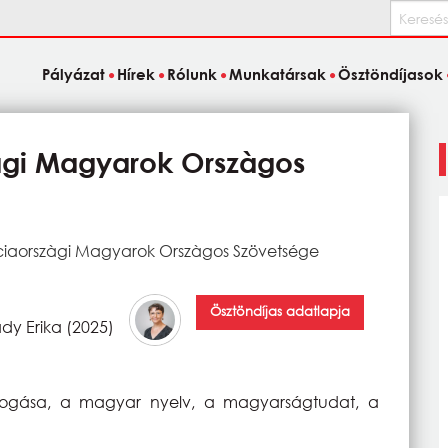
Keresés
Pályázat
Hírek
Rólunk
Munkatársak
Ösztöndíjasok
àgi Magyarok Orszàgos
iaorszàgi Magyarok Orszàgos Szövetsége
Ösztöndíjas adatlapja
dy Erika (2025)
efogása, a magyar nyelv, a magyarságtudat, a