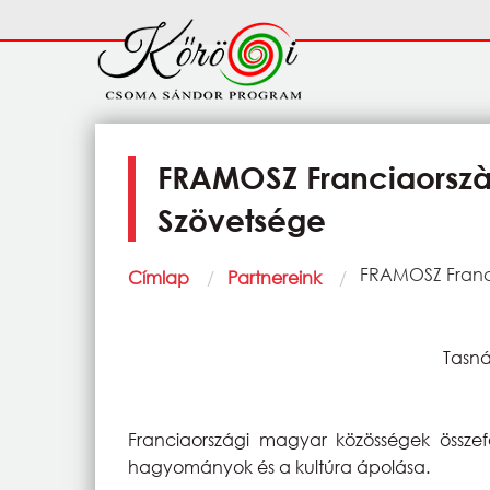
Ugrás a tartalomra
Fő
navigáció
FRAMOSZ Franciaorsz
Szövetsége
Morzsa
Current:
FRAMOSZ Franc
Címlap
Partnereink
Tasná
Franciaországi magyar közösségek össz
hagyományok és a kultúra ápolása.