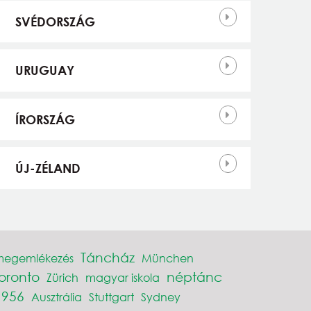
SVÉDORSZÁG
URUGUAY
ÍRORSZÁG
ÚJ-ZÉLAND
Táncház
megemlékezés
München
toronto
néptánc
Zürich
magyar iskola
1956
Ausztrália
Stuttgart
Sydney