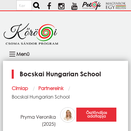
Ugrás a tartalomra
Keresés
Fő
Menü
navigáció
Bocskai Hungarian School
Morzsa
Címlap
Partnereink
Current:
Bocskai Hungarian School
Ösztöndíjas
adatlapja
Pryma Veronika
(2025)