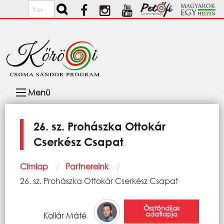
Ugrás a tartalomra
Keresés
Fő
Menü
navigáció
26. sz. Prohászka Ottokár
Cserkész Csapat
Morzsa
Címlap
Partnereink
Current:
26. sz. Prohászka Ottokár Cserkész Csapat
Ösztöndíjas
adatlapja
Kollár Máté