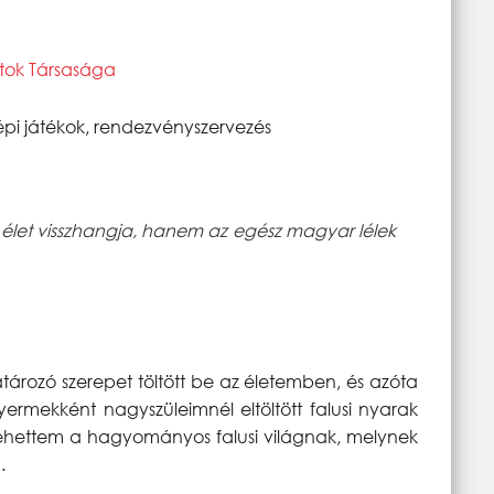
atok Társasága
pi játékok, rendezvényszervezés
élet visszhangja, hanem az egész magyar lélek
zó szerepet töltött be az életemben, és azóta
ermekként nagyszüleimnél eltöltött falusi nyarak
 lehettem a hagyományos falusi világnak, melynek
.