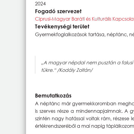
2024
Fogadó szervezet
Ciprusi-Magyar Baráti és Kulturális Kapcsol
Tevékenységi terület
Gyermekfoglalkozások tartása, néptánc, né
„A magyar népdal nem pusztán a falusi 
tükre.“ /Kodály Zoltán/
Bemutatkozás
A néptánc már gyermekkoromban meghatáro
is szerves része a mindennapjaimnak. A gy
szintén nagy hatással voltak rám, részese
értékrendszeréből a mai napig táplálkozom