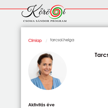
Ugrás a tartalomra
Fő
navigáció
Morzsa
Current:
tarcsai.helga
Címlap
Tarc
Aktivitás éve