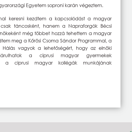
arországi Egyetem soproni karán végeztem.
nnal keresni kezdtem a kapcsolódást a magyar
csak táncosként, hanem a Napraforgók Bécsi
lnökeként még többet hozzá tehettem a magyar
rkedtem meg a Kőrösi Csoma Sándor Programmal, a
k. Hálás vagyok a lehetőségért, hogy az elnöki
járulhatok a ciprusi magyar gyermekek
és a ciprusi magyar kollégák munkájának