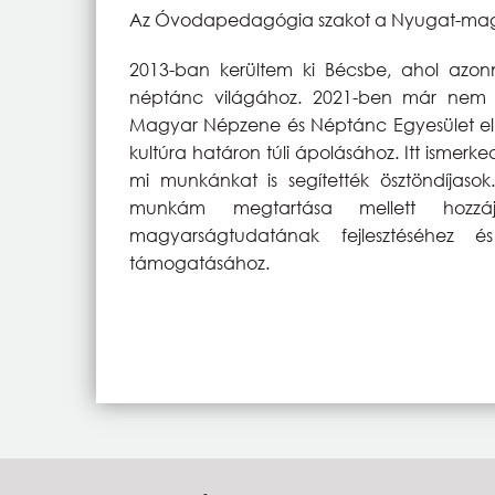
Az Óvodapedagógia szakot a Nyugat-magy
2013-ban kerültem ki Bécsbe, ahol azo
néptánc világához. 2021-ben már nem 
Magyar Népzene és Néptánc Egyesület e
kultúra határon túli ápolásához. Itt isme
mi munkánkat is segítették ösztöndíjaso
munkám megtartása mellett hozzá
magyarságtudatának fejlesztéséhez 
támogatásához.