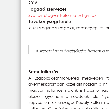
2018
Fogadó szervezet
Sydneyi Magyar Református Egyház
Tevékenységi terület
lelkészi-egyházi szolgálat, közösségépítés,
„A szeretet nem érzelgősség, hanem a má
Bemutatkozás
A Szabolcs-Szatmár-Bereg megyében t
gyermekkoromban közel állt hozzám a hit é
magyar határhoz, nálunk is hasonló hagyo
először figyelmem a népdalok felé. Ny
képviseltem az országos Kodály Zoltán n
Kollégium Gimnáziumában bekerültem a k