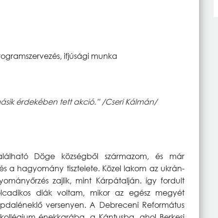
 programszervezés, ifjúsági munka
sik érdekében tett akció.” /Cseri Kálmán/
alálható Döge községből származom, és már
s a hagyomány tisztelete. Közel lakom az ukrán-
mányőrzés zajlik, mint Kárpátalján. így fordult
olcadikos diák voltam, mikor az egész megyét
épdaléneklő versenyen. A Debreceni Református
ollégium énekkarába, a Kántusba, ahol Berkesi