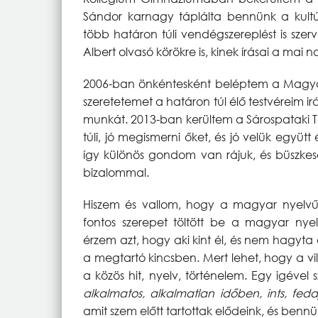
Sándor karnagy táplálta bennünk a kultú
több határon túli vendégszereplést is szer
Albert olvasó körökre is, kinek írásai a ma
2006-ban önkéntesként beléptem a Magyar 
szeretetemet a határon túl élő testvéreim 
munkát. 2013-ban kerültem a Sárospataki T
túli, jó megismerni őket, és jó velük együt
így különös gondom van rájuk, és büszkesé
bizalommal.
Hiszem és vallom, hogy a magyar nyelvű
fontos szerepet töltött be a magyar nye
érzem azt, hogy aki kint él, és nem hagyta 
a megtartó kincsben. Mert lehet, hogy a v
a közös hit, nyelv, történelem. Egy igével
alkalmatos, alkalmatlan időben, ints, feddj
amit szem előtt tartottak elődeink, és bennün