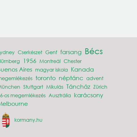
Bécs
farsang
Sydney
Cserkészet
Genf
1956
Nürnberg
Montreál
Chester
Buenos Aires
Kanada
magyar iskola
toronto
néptánc
megemlékezés
advent
Táncház
München
Stuttgart
Mikulás
Zürich
karácsony
6-os megemlékezés
Ausztrália
Melbourne
kormany.hu