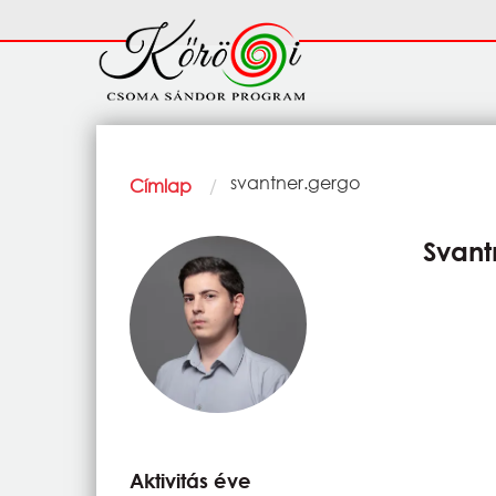
Ugrás a tartalomra
Fő
navigáció
Morzsa
Current:
svantner.gergo
Címlap
Svant
Aktivitás éve