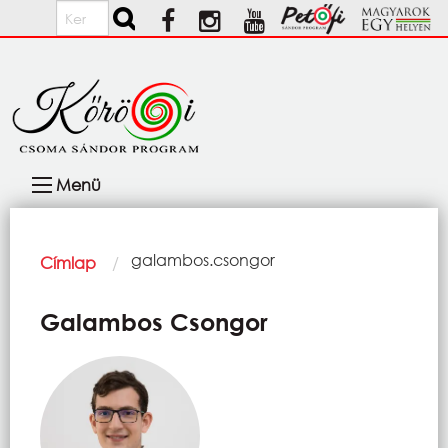
Ugrás a tartalomra
Keresés
Fő
Menü
navigáció
Morzsa
Current:
galambos.csongor
Címlap
Galambos Csongor