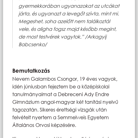
gyermekkorában ugyanazokat az utcákat
járta, és ugyanazt a levegőt szívta, mint mi.
Megeshet, soha azelőtt nem találkoztál
vele, és aligha fogsz majd később megint,
de most testvérek vagytok.” /Arkagyij
Babcsenko/
Bemutatkozás
Nevem Galambos Csongor, 19 éves vagyok,
idén júniusban fejeztem be a középiskolai
tanulmányaimat a Debreceni Ady Endre
Gimnázium angol-magyar két tanítási nyelvű
tagozatán. Sikeres érettségi vizsgák után
felvételt nyertem a Semmelweis Egyetem
Általános Orvosi képzésére.