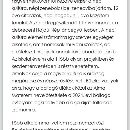
Kisgyermekkoromtól kezdve elkísér a népi
kultúra, népi zenebölcsibe, zeneoviba jártam. 12
éve citerázok, népi hegedűn 1 éve kezdtem
tanulni. A zenét kiegészítendő 11 éve táncolok a
debreceni Hajdú Néptáncegyüttesben. A népi
kultúra elemei számomra így szerves egységet
alkotnak, amit nemcsak művelni szeretek, de
elkötelezett vagyok annak továbbadásában is.
Az iskolai éveim alatt több olyan projektben és
kezdeményezésben is részt vehetettem,
amelyek célja a magyar kulturális örökség
megőrzése és népszerűsítése volt. Büszke vagyok
arra, hogy a ballagó diákok közül az Alma
Materem nevelőtestülete a 2024. évi ballagó
évfolyam legkreatívabb diákja díját ítélte oda
számomra.
Több alkalommal vettem részt nemzetközi
önkéntes táborokban a debreceni Hangkép