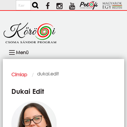
Ugrás a tartalomra
Keresés
Fő
Menü
navigáció
Morzsa
Current:
dukai.edit
Címlap
Dukai Edit