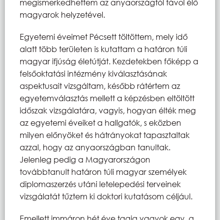
megismerkedhettem az anyaországtól távol élő
magyarok helyzetével.
Egyetemi éveimet Pécsett töltöttem, mely idő
alatt több területen is kutattam a határon túli
magyar ifjúság életútját. Kezdetekben főképp a
felsőoktatási intézmény kiválasztásának
aspektusait vizsgáltam, később rátértem az
egyetemválasztás mellett a képzésben eltöltött
időszak vizsgálatára, vagyis, hogyan élték meg
az egyetemi éveiket a hallgatók, s eközben
milyen előnyöket és hátrányokat tapasztaltak
azzal, hogy az anyaországban tanultak.
Jelenleg pedig a Magyarországon
továbbtanult határon túli magyar személyek
diplomaszerzés utáni letelepedési terveinek
vizsgálatát tűztem ki doktori kutatásom céljául.
Emellett immáron hét éve tagja vagyok egy, a