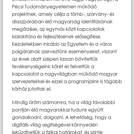
Pécsi Tudományegyetemen működő
projektnek, amely célja a tömb-, szórvány- és
diaszpórában élő magyarság identitásának
megőrzése, az egymás közti kapcsolatok
kialakítása és fejlesztésének elősegítése.
Kezdetekben inkább az Egyetem és a város
polgárainak szerveztünk eseményeket, viszont
az évek alatt szépen lassan bővítettük
tevékenységeink körét és felvettük a
kapcsolatot a nagyvilágban működő magyar
szervezetekkel és ezzel a programjaink is tágabb
körhöz jutottak el.
Mindig öröm számomra, ha a világ távolabbi
pontján élő magyarokkal tudunk együtt
gondolkodni, dolgozni. A lehetőség, hogy a
digitális világ segítségével könnyedén
leküzdhetjük a fizikai határokat, és szinte