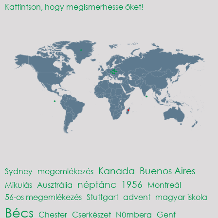
Kattintson, hogy megismerhesse őket!
Kanada
Buenos Aires
Sydney
megemlékezés
néptánc
1956
Mikulás
Ausztrália
Montreál
56-os megemlékezés
Stuttgart
advent
magyar iskola
Bécs
Chester
Cserkészet
Nürnberg
Genf