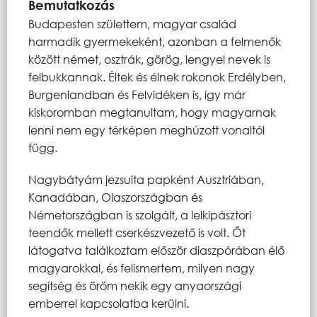
Bemutatkozás
Budapesten születtem, magyar család
harmadik gyermekeként, azonban a felmenők
között német, osztrák, görög, lengyel nevek is
felbukkannak. Éltek és élnek rokonok Erdélyben,
Burgenlandban és Felvidéken is, így már
kiskoromban megtanultam, hogy magyarnak
lenni nem egy térképen meghúzott vonaltól
függ.
Nagybátyám jezsuita papként Ausztriában,
Kanadában, Olaszországban és
Németországban is szolgált, a lelkipásztori
teendők mellett cserkészvezető is volt. Őt
látogatva találkoztam először diaszpórában élő
magyarokkal, és felismertem, milyen nagy
segítség és öröm nekik egy anyaországi
emberrel kapcsolatba kerülni.