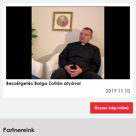
Beszélgetés Balga Zoltán atyával
2019.11.10
Összes kép/videó
Partnereink