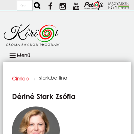
Ugrás a tartalomra
Keresés
Fő
Menü
navigáció
Morzsa
Current:
stark.bettina
Címlap
Dériné Stark Zsófia