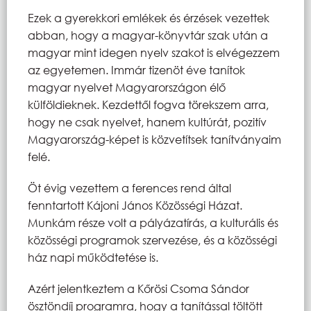
Ezek a gyerekkori emlékek és érzések vezettek
abban, hogy a magyar-könyvtár szak után a
magyar mint idegen nyelv szakot is elvégezzem
az egyetemen. Immár tizenöt éve tanítok
magyar nyelvet Magyarországon élő
külföldieknek. Kezdettől fogva törekszem arra,
hogy ne csak nyelvet, hanem kultúrát, pozitív
Magyarország-képet is közvetítsek tanítványaim
felé.
Öt évig vezettem a ferences rend által
fenntartott Kájoni János Közösségi Házat.
Munkám része volt a pályázatírás, a kulturális és
közösségi programok szervezése, és a közösségi
ház napi működtetése is.
Azért jelentkeztem a Kőrösi Csoma Sándor
ösztöndíj programra, hogy a tanítással töltött