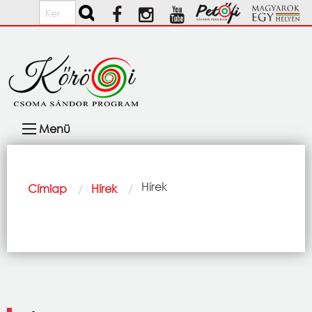
Ugrás a tartalomra
Keresés
Fő
Menü
navigáció
Morzsa
Current:
Hírek
Címlap
Hírek