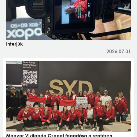
Interjúk
2026.07.31
Magyar Vízilabda Csapat fogadása a reptéren