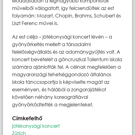
előadásában a legnagyobb komponisták
műveiből válogatott, így felcsendültek az est
folyamán: Mozart, Chopin, Brahms, Schubert és
Liszt Ferenc művei is.
Az est célja – jótékonysági koncert lévén – a
gyönyörkeltés mellett a társadalmi
felelősségvállalás és az adománygyűjtés volt. A
koncert bevételét a göncruszkai Talentum iskola
számára ajánlották fel. A célnak megfelelően a
magyarországi tehetséggondozó általános
iskola tánccsoportja is képviselte magát az
eseményen, és hálából a zongorajátékot
követően néhány koreográfiával
gyönyörködtették a megjelenteket.
Címkefelhő
jótékonysági koncert
Zürich