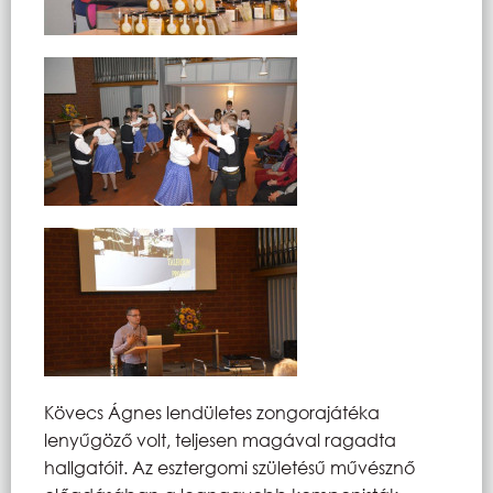
Kövecs Ágnes lendületes zongorajátéka
lenyűgöző volt, teljesen magával ragadta
hallgatóit. Az esztergomi születésű művésznő