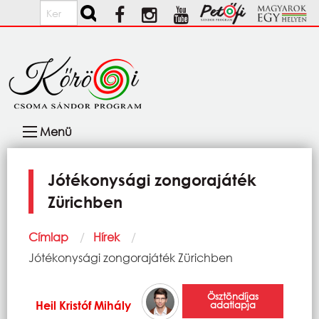
Ugrás a tartalomra
Keresés
Fő
Menü
navigáció
Jótékonysági zongorajáték
Zürichben
Morzsa
Címlap
Hírek
Current:
Jótékonysági zongorajáték Zürichben
Ösztöndíjas
Heil Kristóf Mihály
adatlapja