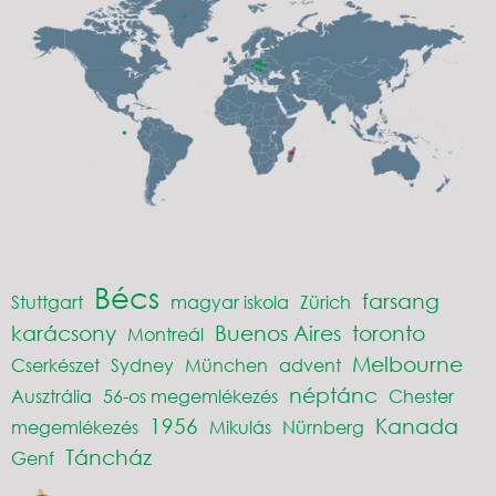
Bécs
farsang
Stuttgart
magyar iskola
Zürich
karácsony
Buenos Aires
toronto
Montreál
Melbourne
Cserkészet
Sydney
München
advent
néptánc
Ausztrália
56-os megemlékezés
Chester
1956
Kanada
megemlékezés
Mikulás
Nürnberg
Táncház
Genf