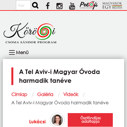
Ugrás a tartalomra
Keresés
Fő
Menü
navigáció
A Tel Aviv-i Magyar Óvoda
harmadik tanéve
Morzsa
Címlap
Galéria
Videók
Current:
A Tel Aviv-i Magyar Óvoda harmadik tanéve
Ösztöndíjas
Lukácsi
adatlapja