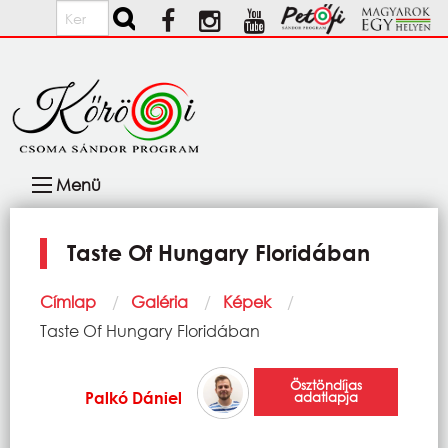
Ugrás a tartalomra
Keresés
Fő
Menü
navigáció
Taste Of Hungary Floridában
Morzsa
Címlap
Galéria
Képek
Current:
Taste Of Hungary Floridában
Ösztöndíjas
Palkó Dániel
adatlapja