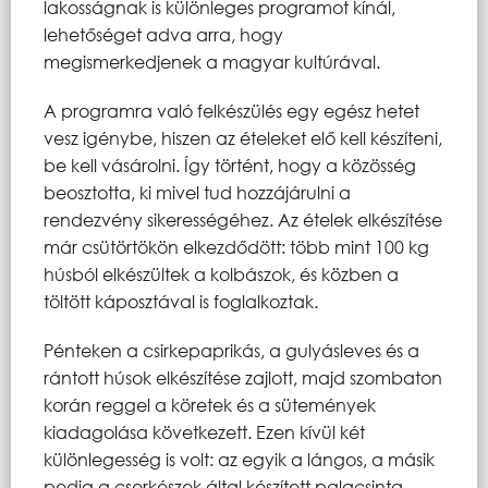
lakosságnak is különleges programot kínál,
lehetőséget adva arra, hogy
megismerkedjenek a magyar kultúrával.
A programra való felkészülés egy egész hetet
vesz igénybe, hiszen az ételeket elő kell készíteni,
be kell vásárolni. Így történt, hogy a közösség
beosztotta, ki mivel tud hozzájárulni a
rendezvény sikerességéhez. Az ételek elkészítése
már csütörtökön elkezdődött: több mint 100 kg
húsból elkészültek a kolbászok, és közben a
töltött káposztával is foglalkoztak.
Pénteken a csirkepaprikás, a gulyásleves és a
rántott húsok elkészítése zajlott, majd szombaton
korán reggel a köretek és a sütemények
kiadagolása következett. Ezen kívül két
különlegesség is volt: az egyik a lángos, a másik
pedig a cserkészek által készített palacsinta.