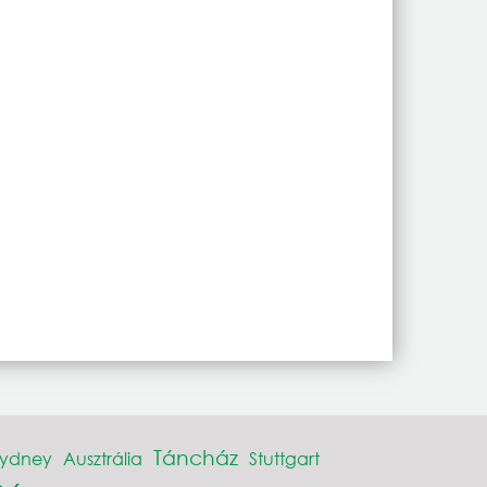
Táncház
Sydney
Ausztrália
Stuttgart