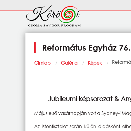
Ugrás a tartalomra
Fő
navigáció
Református Egyház 76.
Morzsa
Current:
Reformát
Címlap
Galéria
Képek
Jubileumi képsorozat & An
Május első vasárnapján volt a Sydney-i Ma
Az istentisztelet során külön áldásként é