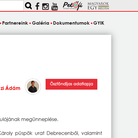
Partnereink
Galéria
Dokumentumok
GYIK
Ösztöndíjas adatlapja
czi Ádám
rdulójának megünneplése.
e Károly püspök urat Debrecenből, valamint