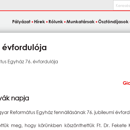
Keresés
Pályázat
Hírek
Rólunk
Munkatársak
Ösztöndíjasok
 évfordulója
us Egyház 76. évfordulója
Gi
yák napja
gyar Református Egyház fennállásának 76. jubileumi évfo
lhettük meg, hogy körünkben köszönthettük Ft. Dr. Feket