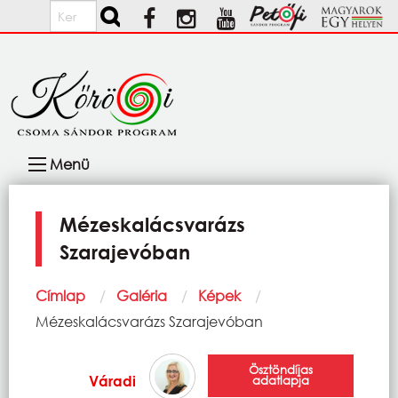
Ugrás a tartalomra
Keresés
Fő
Menü
navigáció
Mézeskalácsvarázs
Szarajevóban
Morzsa
Címlap
Galéria
Képek
Current:
Mézeskalácsvarázs Szarajevóban
Ösztöndíjas
Váradi
adatlapja