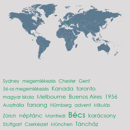
Sydney
megemlékezés
Chester
Genf
Kanada
toronto
56-os megemlékezés
Melbourne
Buenos Aires
1956
magyar iskola
farsang
Ausztrália
Nürnberg
advent
Mikulás
Bécs
néptánc
karácsony
Zürich
Montreál
Táncház
Stuttgart
Cserkészet
München